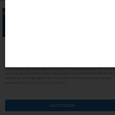
Sind Sie bereit zu lernen? Besuchen Sie unsere
Schulungsplattform und melden Sie sich noch heute
Jetzt registrieren
Um Ihnen ein optimales Erlebnis zu bieten, verwenden wir Technologien wie
Cookies, um Geräteinformationen zu speichern und/oder darauf zuzugreifen.
Wenn Sie diesen Technologien zustimmen, können wir Daten wie das
Surfverhalten oder eindeutige IDs auf dieser Website verarbeiten. Wenn Sie I
Zustimmung nicht erteilen oder zurückziehen, können bestimmte Merkmale 
Funktionen beeinträchtigt werden. Für weitere Informationen lesen Sie bitte
unsere
Datenschutz- und Cookie-Richtlinien
.
AKZEPTIEREN