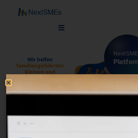
NextSME
Wir helfen
Platfor
familiengeführten
kleinen und
mittleren
Unternehmen
(KMU)
dabei, sich in der
Europäische Union
zu
behaupten.
NextSMEs
Die Hauptaufgabe des
NextSMEs-Projekts besteht