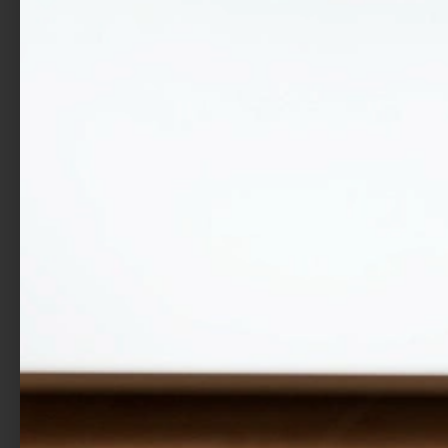
Ein klarer Weg für das
Wachstum von
Familienunternehmen
Entdecken Sie umsetzbare Strategien und
Erkenntnisse für Nachfolge, Nachhaltigkeit und
Steuerung.
Projectpartner
Durch die europäische Zusammenarbeit haben wir diese
Initiative möglich gemacht.