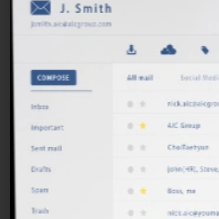
in der Nachhaltigkeit und
der Förderung von
familiengeführten kleinen
und mittleren Unternehmen
(KMU) in ganz Europa. Diese
Unternehmen sind für die
europäische Wirtschaft von
entscheidender Bedeutung,
da sie 60% aller
Unternehmen ausmachen
und einen wichtigen Beitrag
zu Beschäftigung und
Wirtschaft leisten.
TEILEN
SIE IHRE
MEINUNG