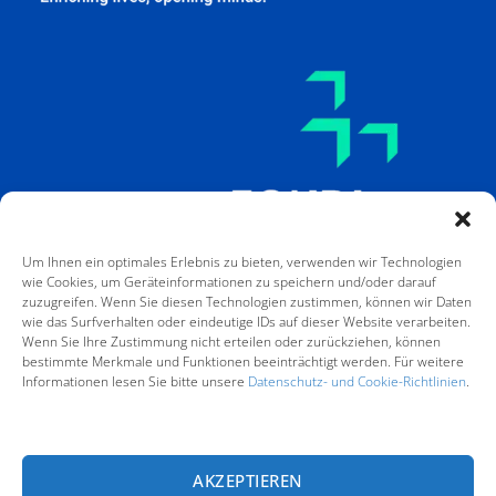
Um Ihnen ein optimales Erlebnis zu bieten, verwenden wir Technologien
wie Cookies, um Geräteinformationen zu speichern und/oder darauf
zuzugreifen. Wenn Sie diesen Technologien zustimmen, können wir Daten
wie das Surfverhalten oder eindeutige IDs auf dieser Website verarbeiten.
Wenn Sie Ihre Zustimmung nicht erteilen oder zurückziehen, können
bestimmte Merkmale und Funktionen beeinträchtigt werden. Für weitere
Informationen lesen Sie bitte unsere
Datenschutz- und Cookie-Richtlinien
.
Von der Europäischen Union finanziert. Die geäußerten Ansichten und
Meinungen entsprechen jedoch ausschließlich denen des Autors bzw.
der Autoren und spiegeln nicht zwingend die der Europäischen Union
oder der Europäischen Exekutivagentur für Bildung und Kultur
AKZEPTIEREN