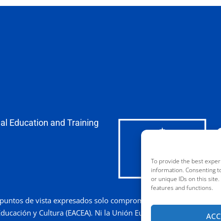
al Education and Training
To provide the best exper
information. Consenting t
or unique IDs on this site
features and functions.
puntos de vista expresados solo comprometen a su(s) autor(es) y 
Educación y Cultura (EACEA). Ni la Unión Europea ni la EACEA pue
ACC