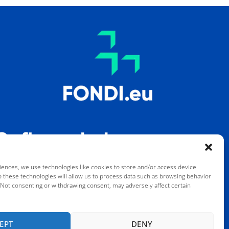
iences, we use technologies like cookies to store and/or access device
o these technologies will allow us to process data such as browsing behavior
. Not consenting or withdrawing consent, may adversely affect certain
no reflejan necesariamente los de la Unión
den ser considerados responsables de ellos.
EPT
DENY