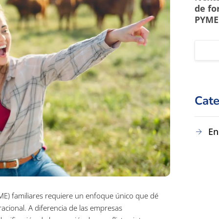
de fo
PYME 
Cate
En
ME) familiares requiere un enfoque único que dé
eracional. A diferencia de las empresas