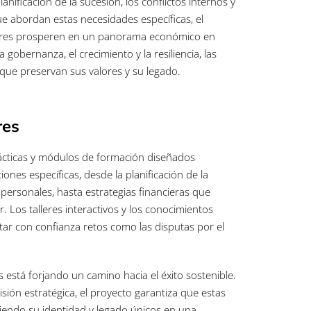
nificación de la sucesión, los conflictos internos y
que abordan estas necesidades específicas, el
iares prosperen en un panorama económico en
obernanza, el crecimiento y la resiliencia, las
que preservan sus valores y su legado.
res
rácticas y módulos de formación diseñados
ones específicas, desde la planificación de la
personales, hasta estrategias financieras que
r. Los talleres interactivos y los conocimientos
ar con confianza retos como las disputas por el
 está forjando un camino hacia el éxito sostenible.
isión estratégica, el proyecto garantiza que estas
endo su identidad y legado únicos en una