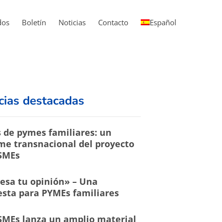
dos
Boletín
Noticias
Contacto
Español
cias destacadas
 de pymes familiares: un
me transnacional del proyecto
SMEs
esa tu opinión» – Una
sta para PYMEs familiares
MEs lanza un amplio material