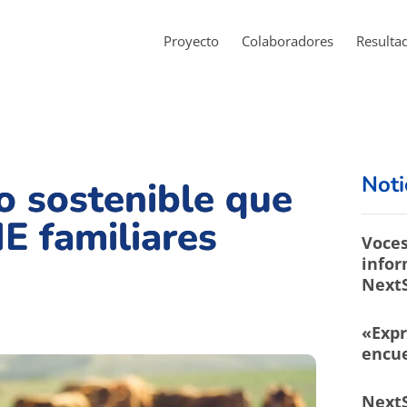
Proyecto
Colaboradores
Resulta
Noti
to sostenible que
E familiares
Voces
infor
Next
«Expr
encue
NextS