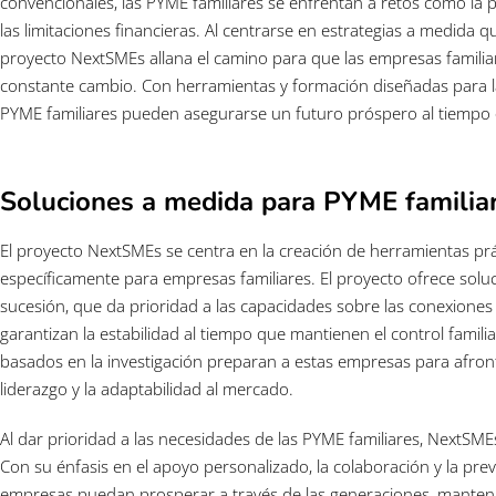
convencionales, las PYME familiares se enfrentan a retos como la pla
las limitaciones financieras. Al centrarse en estrategias a medida 
proyecto NextSMEs allana el camino para que las empresas famil
constante cambio. Con herramientas y formación diseñadas para la g
PYME familiares pueden asegurarse un futuro próspero al tiempo 
Soluciones a medida para PYME familia
El proyecto NextSMEs se centra en la creación de herramientas p
específicamente para empresas familiares. El proyecto ofrece soluci
sucesión, que da prioridad a las capacidades sobre las conexiones 
garantizan la estabilidad al tiempo que mantienen el control familia
basados en la investigación preparan a estas empresas para afront
liderazgo y la adaptabilidad al mercado.
Al dar prioridad a las necesidades de las PYME familiares, NextSMEs
Con su énfasis en el apoyo personalizado, la colaboración y la prev
empresas puedan prosperar a través de las generaciones, manteni