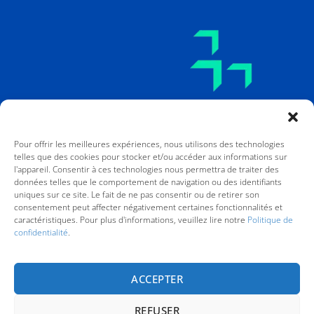
Pour offrir les meilleures expériences, nous utilisons des technologies
telles que des cookies pour stocker et/ou accéder aux informations sur
l'appareil. Consentir à ces technologies nous permettra de traiter des
données telles que le comportement de navigation ou des identifiants
uniques sur ce site. Le fait de ne pas consentir ou de retirer son
consentement peut affecter négativement certaines fonctionnalités et
caractéristiques. Pour plus d'informations, veuillez lire notre
Politique de
confidentialité
.
Financé par l’Union européenne. Les points de vue et avis exprimés
n’engagent toutefois que leur(s) auteur(s) et ne reflètent pas
nécessairement ceux de l’Union européenne ou de l’Agence exécutive
ACCEPTER
européenne pour l’éducation et la culture (EACEA). Ni l’Union
européenne ni l’EACEA ne sauraient en être tenues pour responsables.
REFUSER