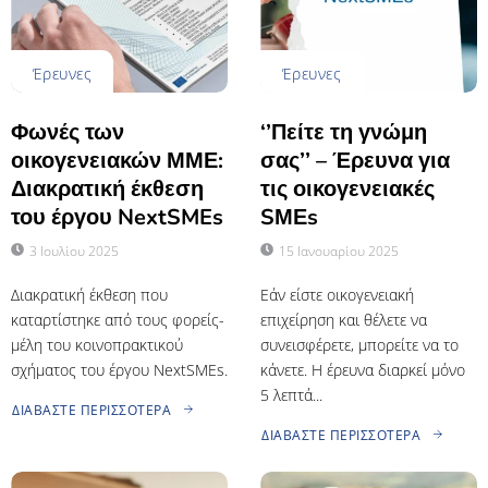
Έρευνες
Έρευνες
Φωνές των
‘’Πείτε τη γνώμη
οικογενειακών ΜΜΕ:
σας’’ – Έρευνα για
Διακρατική έκθεση
τις οικογενειακές
του έργου NextSMEs
SΜΕs
3 Ιουλίου 2025
15 Ιανουαρίου 2025
Διακρατική έκθεση που
Εάν είστε οικογενειακή
καταρτίστηκε από τους φορείς-
επιχείρηση και θέλετε να
μέλη του κοινοπρακτικού
συνεισφέρετε, μπορείτε να το
σχήματος του έργου NextSMEs.
κάνετε. Η έρευνα διαρκεί μόνο
5 λεπτά...
ΔΙΑΒΆΣΤΕ ΠΕΡΙΣΣΌΤΕΡΑ
ΔΙΑΒΆΣΤΕ ΠΕΡΙΣΣΌΤΕΡΑ